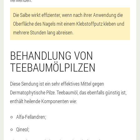
Die Salbe wirkt effizienter, wenn nach ihrer Anwendung die
Oberfläche des Nagels mit einem Klebstoffputz kleben und
mehrere Stunden lang abreisen.
BEHANDLUNG VON
TEEBAUMÖLPILZEN
Diese Sendung ist ein sehr effektives Mittel gegen
Dermatophytische Pilze. Teebaumöl, das ebenfalls günstig ist,
enthält heilende Komponenten wie:
Alfa-Fellandren;
Qineol;