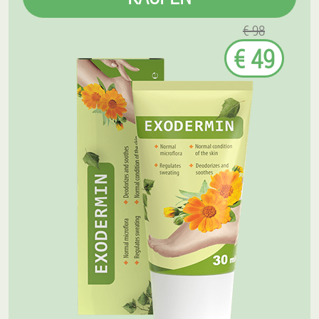
€ 98
€ 49