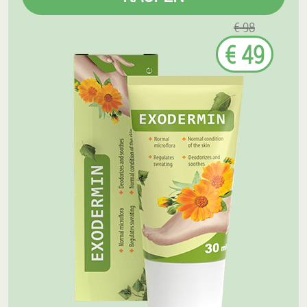
€ 98
€ 49