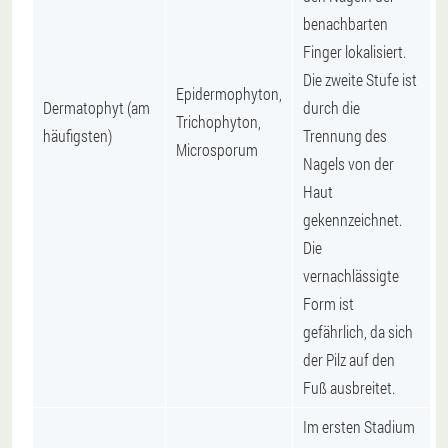
benachbarten
Finger lokalisiert.
Die zweite Stufe ist
Epidermophyton,
Dermatophyt (am
durch die
Trichophyton,
häufigsten)
Trennung des
Microsporum
Nagels von der
Haut
gekennzeichnet.
Die
vernachlässigte
Form ist
gefährlich, da sich
der Pilz auf den
Fuß ausbreitet.
Im ersten Stadium