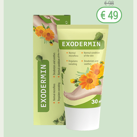
€ 98
€ 49